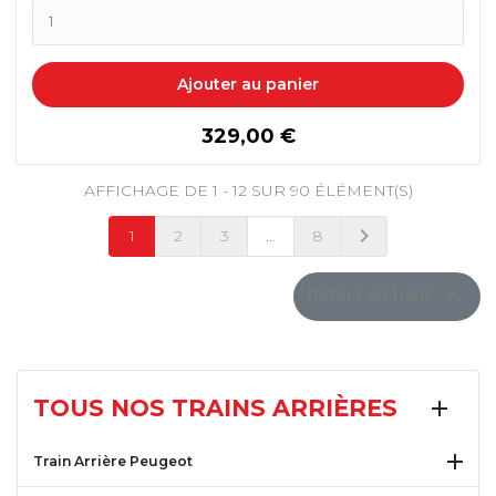
Ajouter au panier
prix
329,00 €
AFFICHAGE DE 1 - 12 SUR 90 ÉLÉMENT(S)

1
2
3
…
8
SUIVANT

Retour en haut
TOUS NOS TRAINS ARRIÈRES


Train Arrière Peugeot