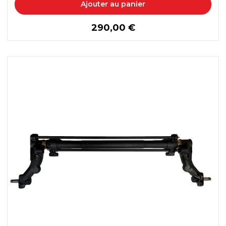
Ajouter au panier
prix
290,00 €