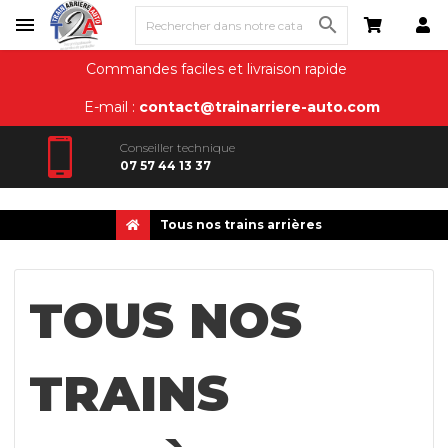

Commandes faciles et livraison rapide
E-mail :
contact@trainarriere-auto.com
Conseiller technique
07 57 44 13 37
Tous nos trains arrières
TOUS NOS
TRAINS