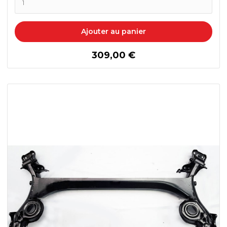
Ajouter au panier
prix
309,00 €