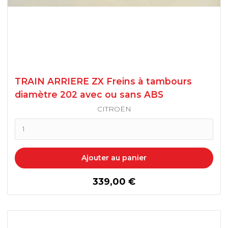
XSARA PICASSO
2008
ZX
3008
ZX VOLCANE
TRAIN ARRIERE ZX Freins à tambours
5008
diamètre 202 avec ou sans ABS
CITROËN
PARTNER
PARTNER II 2008 / 2018
Ajouter au panier
DANGEL
prix
339,00 €
RCZ