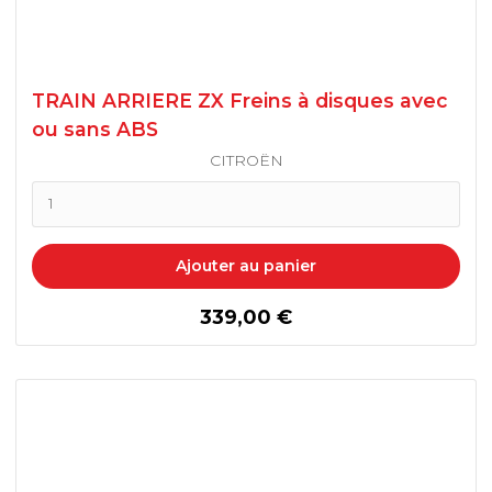
TRAIN ARRIERE ZX Freins à disques avec
ou sans ABS
CITROËN
Ajouter au panier
prix
339,00 €
206, 206+ TAMBOUR BERLINE
ABS/ABR