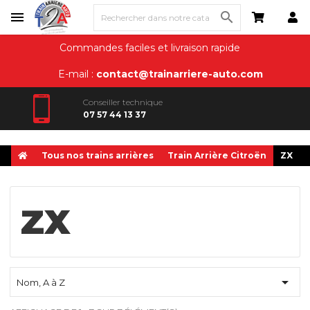

Commandes faciles et livraison rapide
E-mail :
contact@trainarriere-auto.com
Conseiller technique
07 57 44 13 37
Tous nos trains arrières
Train Arrière Citroën
ZX
ZX

Nom, A à Z