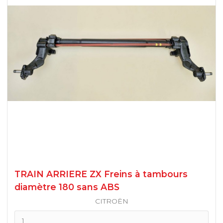
206 DISQUES BERLINE
ABS/ABR
206 S16 DISQUES
206 RC
BERLINGO (1996-2008)
206 SW
BERLINGO II 2008 / 2018
206 CC
C3 I
106 TAMBOURS
TRAIN ARRIERE ZX Freins à tambours
C3 II
106 DISQUES/16S
diamètre 180 sans ABS
CITROËN
C3 III
205