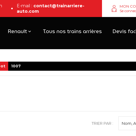
n
E-mail :
contact@trainarriere-
MON CO
auto.com
Se connec
Renault
Tous nos trains arrières
Devis fac
eot
1007
TRIER PAR :
Nom, A