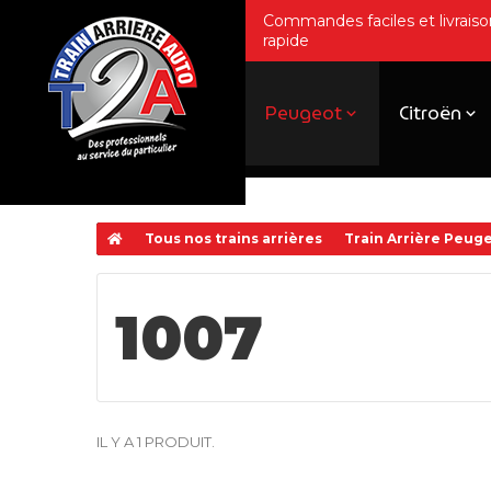
Commandes faciles et livraiso
rapide
Peugeot
Citroën
Tous nos trains arrières
Train Arrière Peug
1007
IL Y A 1 PRODUIT.