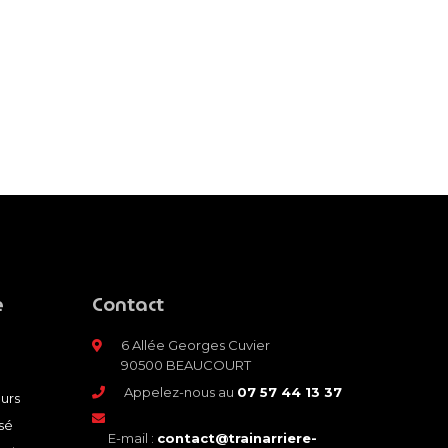
e
Contact
6 Allée Georges Cuvier
90500 BEAUCOURT
Appelez-nous au
07 57 44 13 37
ours
sé
E-mail :
contact@trainarriere-