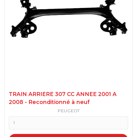
206 S16 DISQUES
206 RC
BERLINGO (1996-2008)
206 SW
BERLINGO II 2008 / 2018
206 CC
C3 I
106 TAMBOURS
C3 II
TRAIN ARRIERE 307 CC ANNEE 2001 A
106 DISQUES/16S
2008 - Reconditionné à neuf
C3 III
PEUGEOT
205
C4 I
207