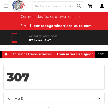

Commandes faciles et livraison rapide
E-mail :
contact@trainarriere-auto.com
Conseiller technique
07 57 44 13 37
Tous nos trains arrières
Train Arrière Peugeot
307
307

Nom, A à Z