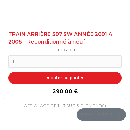
ZX
3008
ZX VOLCANE
5008
TRAIN ARRIÈRE 307 SW ANNÉE 2001 A
2008 - Reconditionné à neuf
PARTNER
PEUGEOT
PARTNER II 2008 / 2018
Ajouter au panier
DANGEL
prix
290,00 €
RCZ
AFFICHAGE DE 1 - 3 SUR 3 ÉLÉMENT(S)

Retour en haut