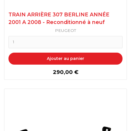
TRAIN ARRIÈRE 307 BERLINE ANNÉE
2001 A 2008 - Reconditionné à neuf
PEUGEOT
Ajouter au panier
prix
290,00 €
206, 206+ TAMBOUR BERLINE
ABS/ABR
206 DISQUES BERLINE
ABS/ABR