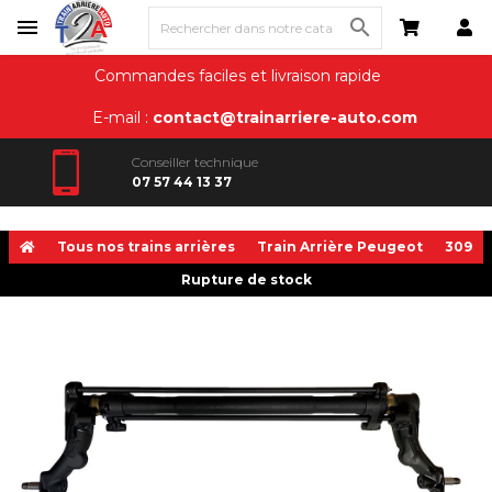

Commandes faciles et livraison rapide
E-mail :
contact@trainarriere-auto.com
Conseiller technique
07 57 44 13 37
Tous nos trains arrières
Train Arrière Peugeot
309
Rupture de stock