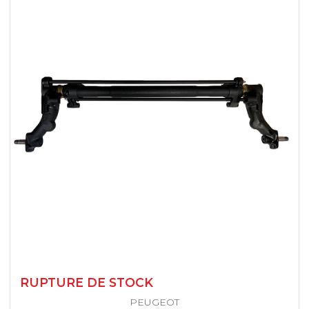
308
SAXO
308 PHASE 2
SAXO VTS
309
XSARA
1007
XSARA PICASSO
2008
ZX
3008
ZX VOLCANE
5008
RUPTURE DE STOCK
PARTNER
PEUGEOT