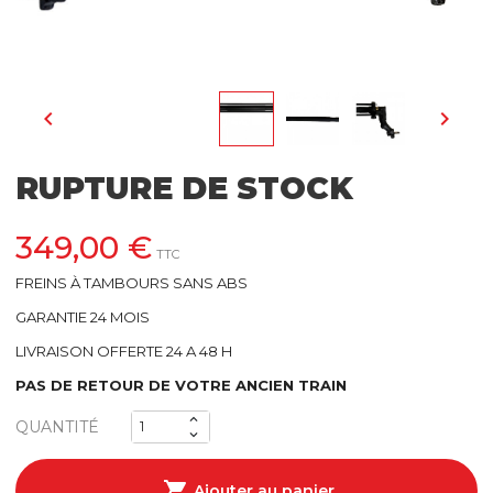


206, 206+ TAMBOUR BERLINE
ABS/ABR
RUPTURE DE STOCK
206 DISQUES BERLINE
349,00 €
ABS/ABR
TTC
FREINS À TAMBOURS SANS ABS
206 S16 DISQUES
GARANTIE 24 MOIS
LIVRAISON OFFERTE 24 A 48 H
206 RC
PAS DE RETOUR DE VOTRE ANCIEN TRAIN
BERLINGO (1996-2008)
QUANTITÉ
206 SW
BERLINGO II 2008 / 2018

Ajouter au panier